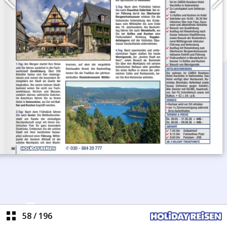
58
/
196